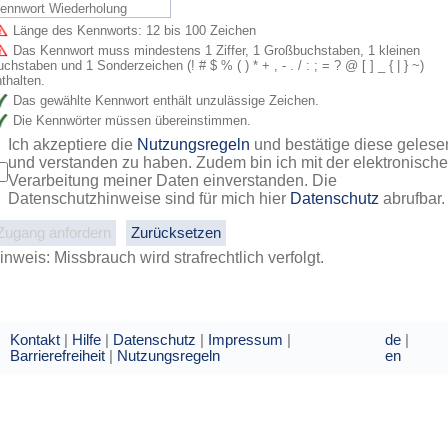
Länge des Kennworts: 12 bis 100 Zeichen
Das Kennwort muss mindestens 1 Ziffer, 1 Großbuchstaben, 1 kleinen
chstaben und 1 Sonderzeichen (! # $ % ( ) * + , - . / : ; = ? @ [ ] _ { | } ~)
thalten.
Das gewählte Kennwort enthält unzulässige Zeichen.
Die Kennwörter müssen übereinstimmen.
Ich akzeptiere die
Nutzungsregeln
und bestätige diese gelese
und verstanden zu haben. Zudem bin ich mit der elektronisch
Verarbeitung meiner Daten einverstanden. Die
Datenschutzhinweise sind für mich hier
Datenschutz
abrufbar.
inweis: Missbrauch wird strafrechtlich verfolgt.
Kontakt
|
Hilfe
|
Datenschutz
|
Impressum
|
de
|
Barrierefreiheit
|
Nutzungsregeln
en