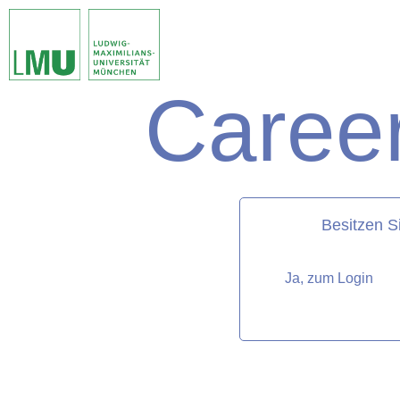
Career
matorixmatch
Besitzen S
Ja, zum Login