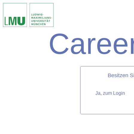
Career
matorixmatch
Besitzen S
Ja, zum Login