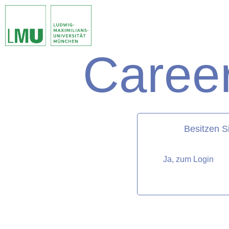
Career
matorixmatch
Besitzen S
Ja, zum Login