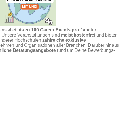
anstaltet
bis zu 100 Career Events pro Jahr
für
n. Unsere Veranstaltungen sind
meist kostenfrei
und bieten
anderer Hochschulen
zahlreiche exklusive
ehmen und Organisationen aller Branchen. Darüber hinaus
önliche Beratungsangebote
rund um Deine Bewerbungs-
 mit
Deiner Verbindlichkeit
. Bitte melde Dich nur zu den
irklich nutzt. Wenn Du verhindert bist, sag Deine Teilnahme
r das Portal oder per
E-Mail
.