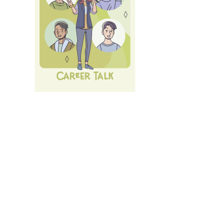
Nächste Karrieremesse am 10.07.2026 - Der große
LMU Car
Alle
Events und Services
des Career Service.
Anmelden
mit LMU-ID (Benutzerkennung)