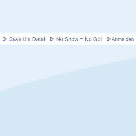
Save the Date!
No Show = No Go!
Anmelden