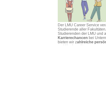
Der LMU Career Service ver
Studierende aller Fakultäte
Studierenden der LMU und 
Karrierechancen
bei Untern
bieten wir z
ahlreiche pers
und Karrierepläne an.
eer Talk
.
Unser Service steht und fällt
Angeboten an, die Du auch w
bitte rechtzeitig ab, hier übe