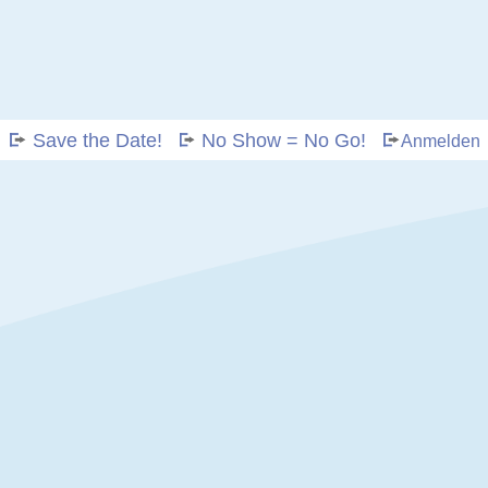
Save the Date!
No Show = No Go!
Anmelden