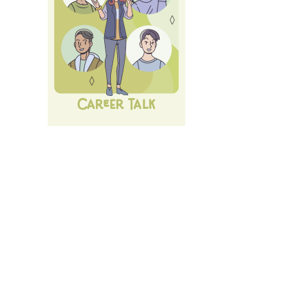
Nächste Karrieremesse am 10.07.2026 - Der große
LMU Car
Alle
Events und Services
des Career Service.
Anmelden
mit LMU-ID (Benutzerkennung)