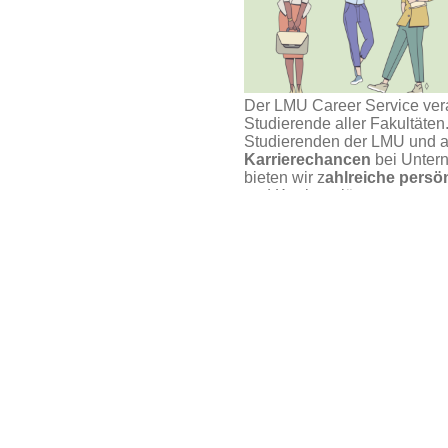
Der LMU Career Service ver
Studierende aller Fakultäte
Studierenden der LMU und 
Karrierechancen
bei Untern
bieten wir z
ahlreiche pers
und Karrierepläne an.
eer Talk
.
Unser Service steht und fällt
Angeboten an, die Du auch w
bitte rechtzeitig ab, hier übe