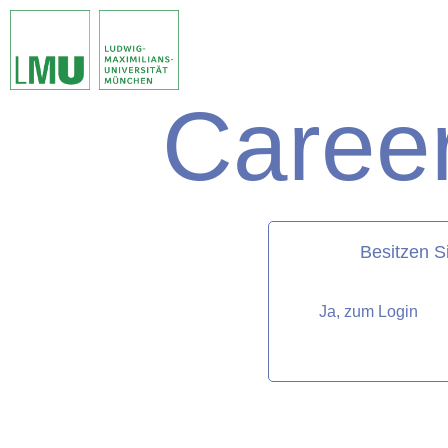
Career
matorixmatch
Besitzen S
Ja, zum Login