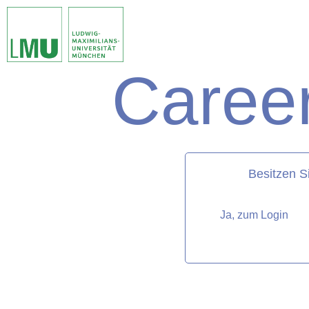
Career
matorixmatch
Besitzen S
Ja, zum Login