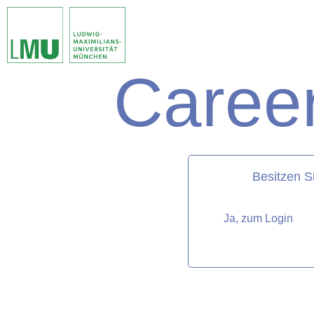
Career
matorixmatch
Besitzen S
Ja, zum Login