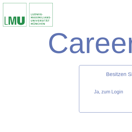
Career
matorixmatch
Besitzen S
Ja, zum Login