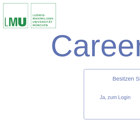
Career
matorixmatch
Besitzen S
Ja, zum Login