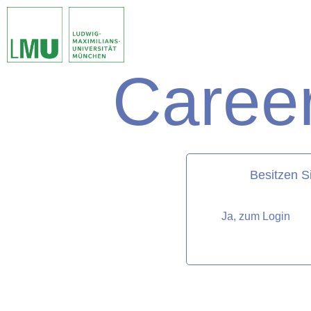
Career
matorixmatch
Besitzen S
Ja, zum Login