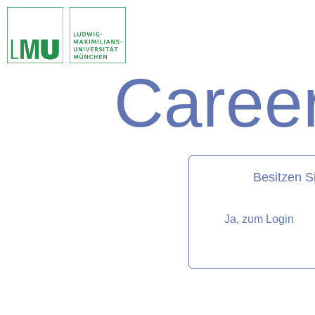
Career
matorixmatch
Besitzen S
Ja, zum Login