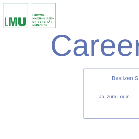
Career
matorixmatch
Besitzen S
Ja, zum Login