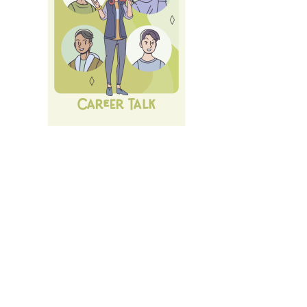
Nächste Karrieremesse am 10.07.2026 - Der große
LMU Car
Alle
Events und Services
des Career Service.
Anmelden
mit LMU-ID (Benutzerkennung)