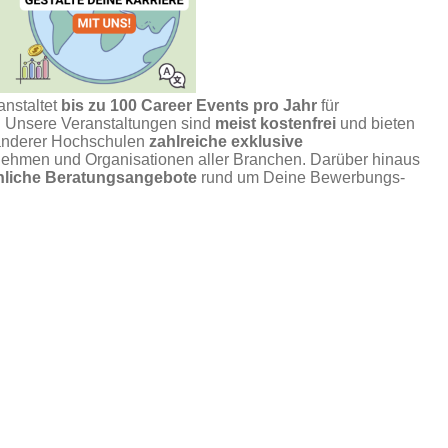
anstaltet
bis zu 100 Career Events pro Jahr
für
n. Unsere Veranstaltungen sind
meist kostenfrei
und bieten
anderer Hochschulen
zahlreiche exklusive
ehmen und Organisationen aller Branchen. Darüber hinaus
önliche Beratungsangebote
rund um Deine Bewerbungs-
 mit
Deiner Verbindlichkeit
. Bitte melde Dich nur zu den
irklich nutzt. Wenn Du verhindert bist, sag Deine Teilnahme
r das Portal oder per
E-Mail
.