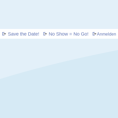
Save the Date!
No Show = No Go!
Anmelden