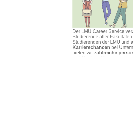
Der LMU Career Service ver
Studierende aller Fakultäte
Studierenden der LMU und 
Karrierechancen
bei Untern
bieten wir z
ahlreiche pers
und Karrierepläne an.
eer Talk
.
Unser Service steht und fällt
Angeboten an, die Du auch w
bitte rechtzeitig ab, hier übe