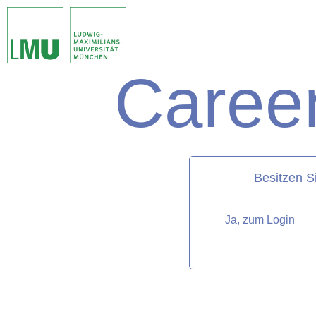
Career
matorixmatch
Besitzen S
Ja, zum Login