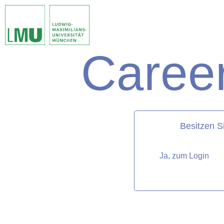
Career
matorixmatch
Besitzen S
Ja, zum Login