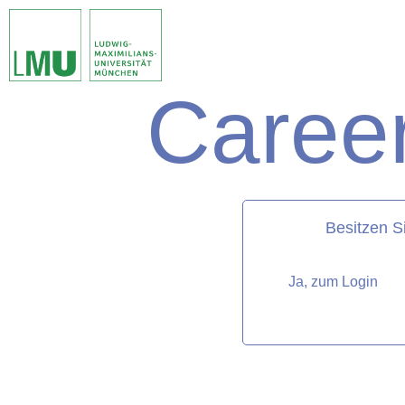
Career
matorixmatch
Besitzen S
Ja, zum Login