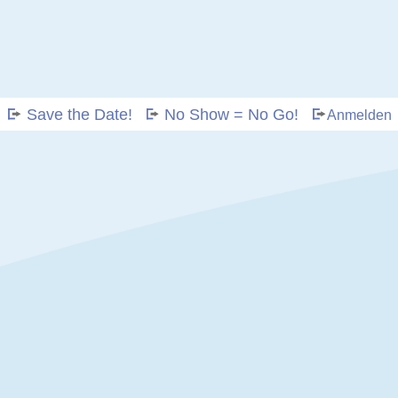
Save the Date!
No Show = No Go!
Anmelden