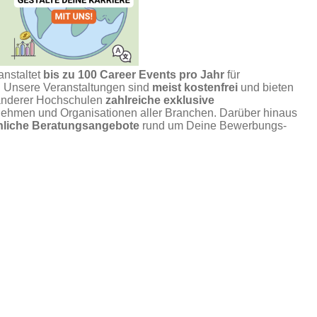
anstaltet
bis zu 100 Career Events pro Jahr
für
n. Unsere Veranstaltungen sind
meist kostenfrei
und bieten
anderer Hochschulen
zahlreiche exklusive
ehmen und Organisationen aller Branchen. Darüber hinaus
önliche Beratungsangebote
rund um Deine Bewerbungs-
 mit
Deiner Verbindlichkeit
. Bitte melde Dich nur zu den
irklich nutzt. Wenn Du verhindert bist, sag Deine Teilnahme
r das Portal oder per
E-Mail
.