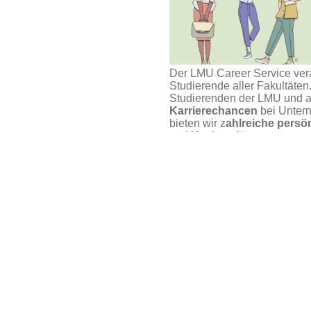
Der LMU Career Service ver
Studierende aller Fakultäte
Studierenden der LMU und 
Karrierechancen
bei Untern
bieten wir z
ahlreiche pers
und Karrierepläne an.
eer Talk
.
Unser Service steht und fällt
Angeboten an, die Du auch w
bitte rechtzeitig ab, hier übe