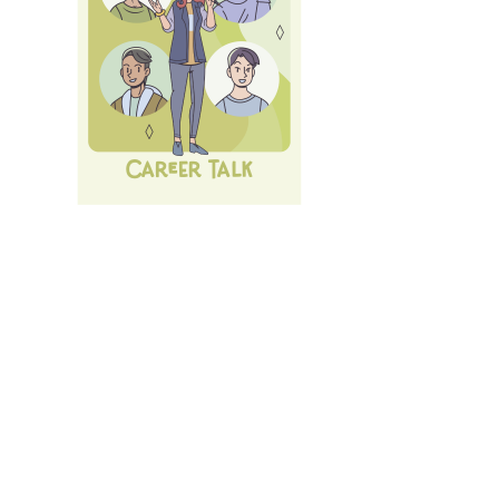
Nächste Karrieremesse am 10.07.2026 - Der große
LMU Car
Alle
Events und Services
des Career Service.
Anmelden
mit LMU-ID (Benutzerkennung)