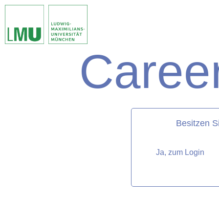
Career
matorixmatch
Besitzen S
Ja, zum Login