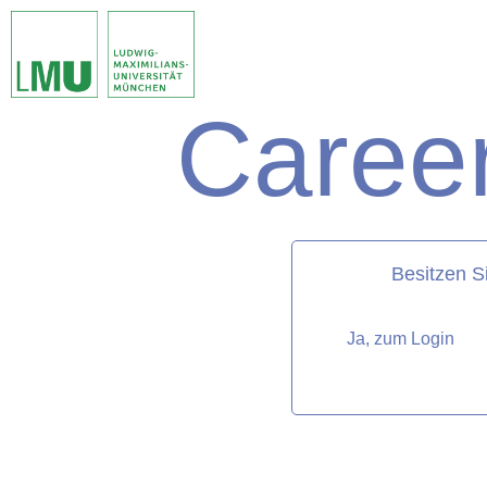
Career
matorixmatch
Besitzen S
Ja, zum Login