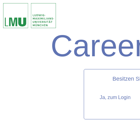
Career
matorixmatch
Besitzen S
Ja, zum Login