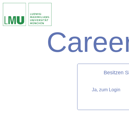
Career
matorixmatch
Besitzen S
Ja, zum Login