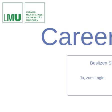
Career
matorixmatch
Besitzen S
Ja, zum Login