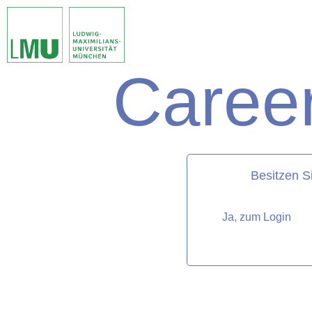
Career
matorixmatch
Besitzen S
Ja, zum Login