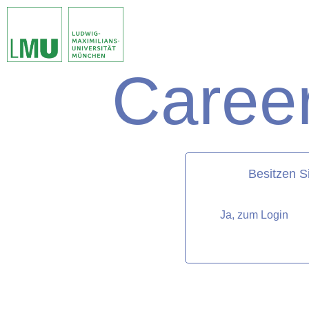
Career
matorixmatch
Besitzen S
Ja, zum Login