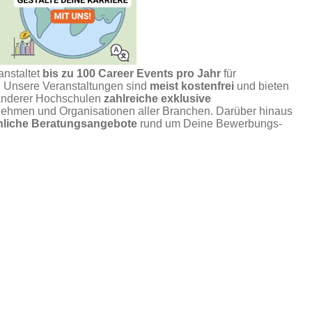
anstaltet
bis zu 100 Career Events pro Jahr
für
n. Unsere Veranstaltungen sind
meist kostenfrei
und bieten
anderer Hochschulen
zahlreiche exklusive
ehmen und Organisationen aller Branchen. Darüber hinaus
önliche Beratungsangebote
rund um Deine Bewerbungs-
 mit
Deiner Verbindlichkeit
. Bitte melde Dich nur zu den
irklich nutzt. Wenn Du verhindert bist, sag Deine Teilnahme
r das Portal oder per
E-Mail
.