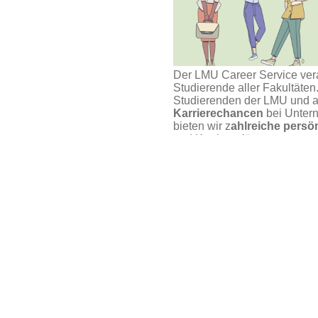
Der LMU Career Service ver
Studierende aller Fakultäte
Studierenden der LMU und 
Karrierechancen
bei Untern
bieten wir z
ahlreiche pers
und Karrierepläne an.
eer Talk
.
Unser Service steht und fällt
Angeboten an, die Du auch w
bitte rechtzeitig ab, hier übe