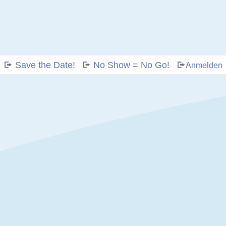
Save the Date!
No Show = No Go!
Anmelden