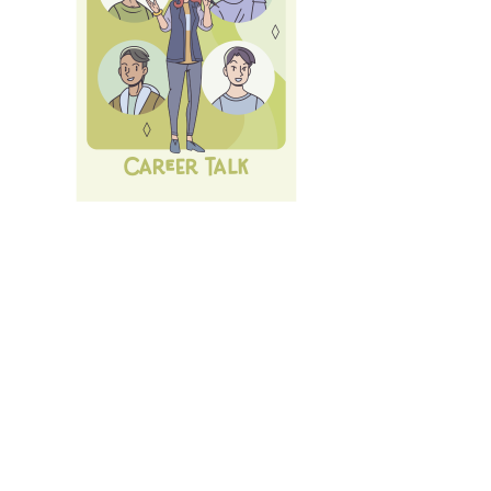
Nächste Karrieremesse am 10.07.2026 - Der große
LMU Car
Alle
Events und Services
des Career Service.
Anmelden
mit LMU-ID (Benutzerkennung)