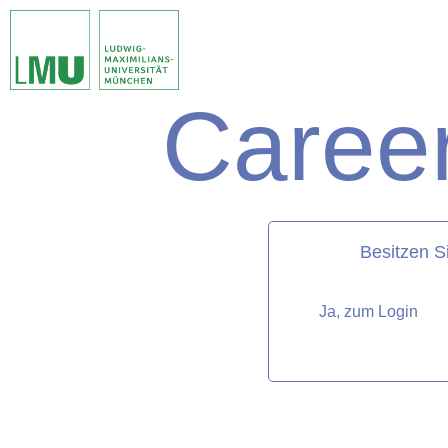
Career
matorixmatch
Besitzen S
Ja, zum Login