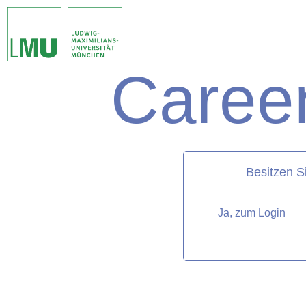
Career
matorixmatch
Besitzen S
Ja, zum Login