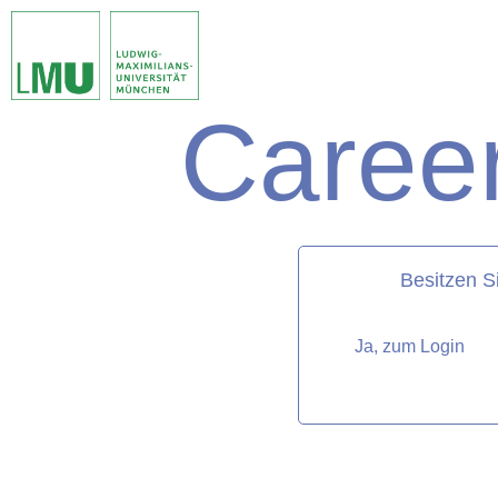
Career
matorixmatch
Besitzen S
Ja, zum Login