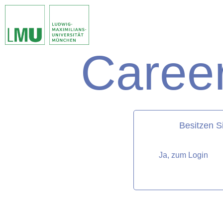
Career
matorixmatch
Besitzen S
Ja, zum Login