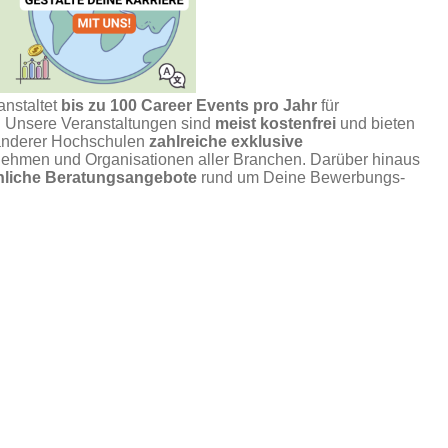
anstaltet
bis zu 100 Career Events pro Jahr
für
n. Unsere Veranstaltungen sind
meist kostenfrei
und bieten
anderer Hochschulen
zahlreiche exklusive
ehmen und Organisationen aller Branchen. Darüber hinaus
önliche Beratungsangebote
rund um Deine Bewerbungs-
 mit
Deiner Verbindlichkeit
. Bitte melde Dich nur zu den
irklich nutzt. Wenn Du verhindert bist, sag Deine Teilnahme
r das Portal oder per
E-Mail
.