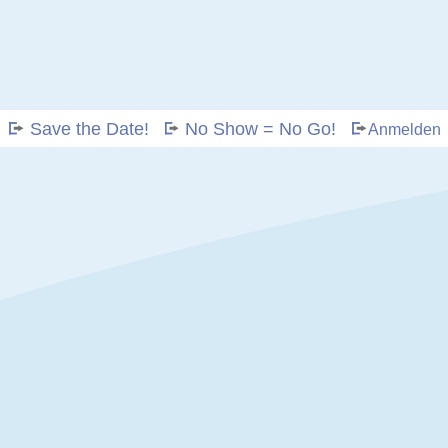
Save the Date!
No Show = No Go!
Anmelden