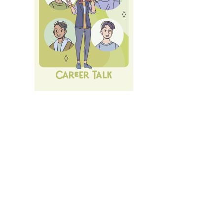
Nächste Karrieremesse am 10.07.2026 - Der große
LMU Car
Alle
Events und Services
des Career Service.
Anmelden
mit LMU-ID (Benutzerkennung)