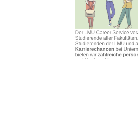
Der LMU Career Service ver
Studierende aller Fakultäte
Studierenden der LMU und 
Karrierechancen
bei Untern
bieten wir z
ahlreiche pers
und Karrierepläne an.
eer Talk
.
Unser Service steht und fällt
Angeboten an, die Du auch w
bitte rechtzeitig ab, hier übe