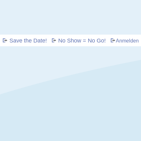
Save the Date!
No Show = No Go!
Anmelden