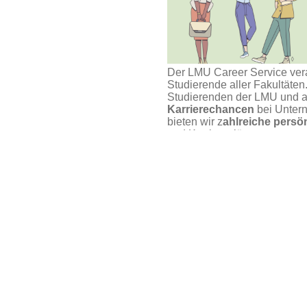
Der LMU Career Service ver
Studierende aller Fakultäte
Studierenden der LMU und 
Karrierechancen
bei Untern
bieten wir z
ahlreiche pers
und Karrierepläne an.
eer Talk
.
Unser Service steht und fällt
Angeboten an, die Du auch w
bitte rechtzeitig ab, hier übe