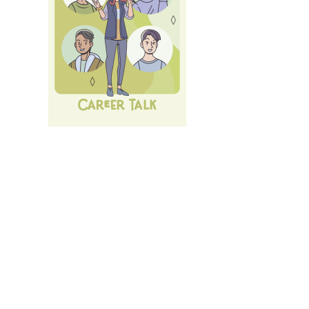
Nächste Karrieremesse am 10.07.2026 - Der große
LMU Car
Alle
Events und Services
des Career Service.
Anmelden
mit LMU-ID (Benutzerkennung)