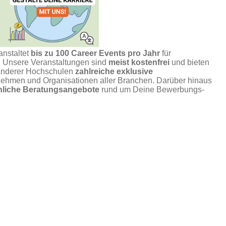
anstaltet
bis zu 100 Career Events pro Jahr
für
n. Unsere Veranstaltungen sind
meist kostenfrei
und bieten
anderer Hochschulen
zahlreiche exklusive
ehmen und Organisationen aller Branchen. Darüber hinaus
önliche Beratungsangebote
rund um Deine Bewerbungs-
 mit
Deiner Verbindlichkeit
. Bitte melde Dich nur zu den
irklich nutzt. Wenn Du verhindert bist, sag Deine Teilnahme
r das Portal oder per
E-Mail
.