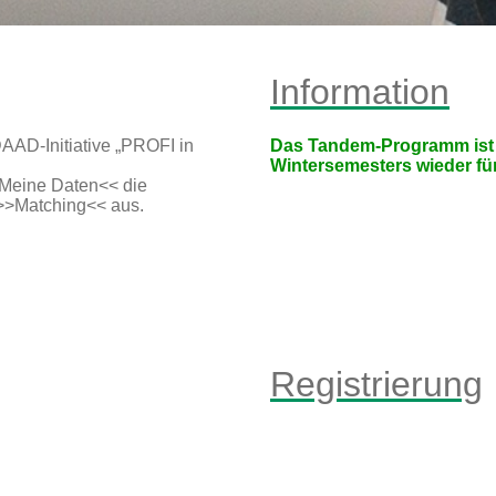
Information
AAD-Initiative „PROFI in
Das Tandem-Programm ist 
Wintersemesters wieder fü
>>Meine Daten<< die
 >>Matching<< aus.
Registrierung
t
Ich bin
1
extern
UBT Angehörig